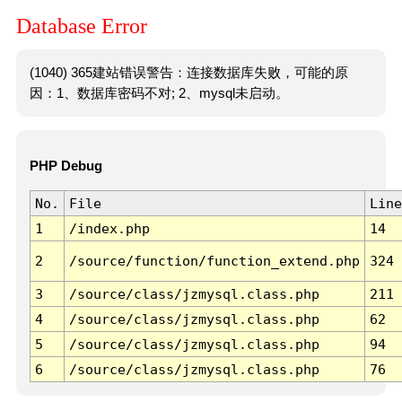
Database Error
(1040) 365建站错误警告：连接数据库失败，可能的原
因：1、数据库密码不对; 2、mysql未启动。
PHP Debug
No.
File
Line
1
/index.php
14
2
/source/function/function_extend.php
324
3
/source/class/jzmysql.class.php
211
4
/source/class/jzmysql.class.php
62
5
/source/class/jzmysql.class.php
94
6
/source/class/jzmysql.class.php
76