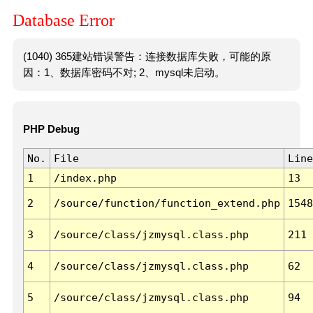
Database Error
(1040) 365建站错误警告：连接数据库失败，可能的原
因：1、数据库密码不对; 2、mysql未启动。
PHP Debug
No.
File
Line
1
/index.php
13
2
/source/function/function_extend.php
1548
3
/source/class/jzmysql.class.php
211
4
/source/class/jzmysql.class.php
62
5
/source/class/jzmysql.class.php
94