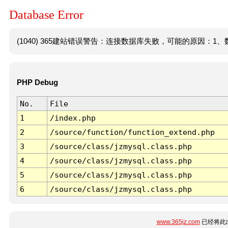
Database Error
(1040) 365建站错误警告：连接数据库失败，可能的原因：1、数
PHP Debug
No.
File
1
/index.php
2
/source/function/function_extend.php
3
/source/class/jzmysql.class.php
4
/source/class/jzmysql.class.php
5
/source/class/jzmysql.class.php
6
/source/class/jzmysql.class.php
www.365jz.com
已经将此