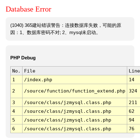
Database Error
(1040) 365建站错误警告：连接数据库失败，可能的原
因：1、数据库密码不对; 2、mysql未启动。
PHP Debug
No.
File
Line
1
/index.php
14
2
/source/function/function_extend.php
324
3
/source/class/jzmysql.class.php
211
4
/source/class/jzmysql.class.php
62
5
/source/class/jzmysql.class.php
94
6
/source/class/jzmysql.class.php
76