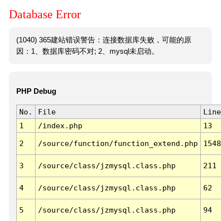
Database Error
(1040) 365建站错误警告：连接数据库失败，可能的原
因：1、数据库密码不对; 2、mysql未启动。
PHP Debug
No.
File
Line
1
/index.php
13
2
/source/function/function_extend.php
1548
3
/source/class/jzmysql.class.php
211
4
/source/class/jzmysql.class.php
62
5
/source/class/jzmysql.class.php
94