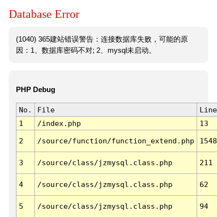
Database Error
(1040) 365建站错误警告：连接数据库失败，可能的原
因：1、数据库密码不对; 2、mysql未启动。
PHP Debug
No.
File
Line
1
/index.php
13
2
/source/function/function_extend.php
1548
3
/source/class/jzmysql.class.php
211
4
/source/class/jzmysql.class.php
62
5
/source/class/jzmysql.class.php
94