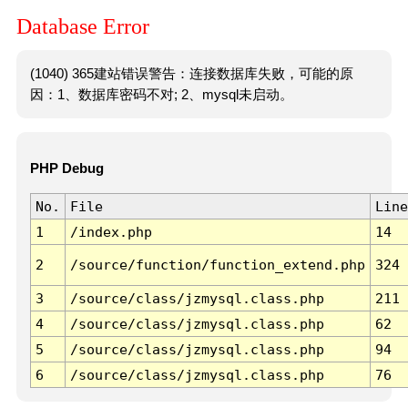
Database Error
(1040) 365建站错误警告：连接数据库失败，可能的原
因：1、数据库密码不对; 2、mysql未启动。
PHP Debug
No.
File
Line
1
/index.php
14
2
/source/function/function_extend.php
324
3
/source/class/jzmysql.class.php
211
4
/source/class/jzmysql.class.php
62
5
/source/class/jzmysql.class.php
94
6
/source/class/jzmysql.class.php
76