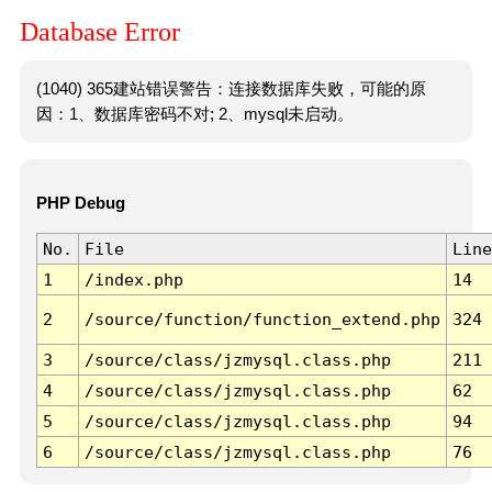
Database Error
(1040) 365建站错误警告：连接数据库失败，可能的原
因：1、数据库密码不对; 2、mysql未启动。
PHP Debug
No.
File
Line
1
/index.php
14
2
/source/function/function_extend.php
324
3
/source/class/jzmysql.class.php
211
4
/source/class/jzmysql.class.php
62
5
/source/class/jzmysql.class.php
94
6
/source/class/jzmysql.class.php
76