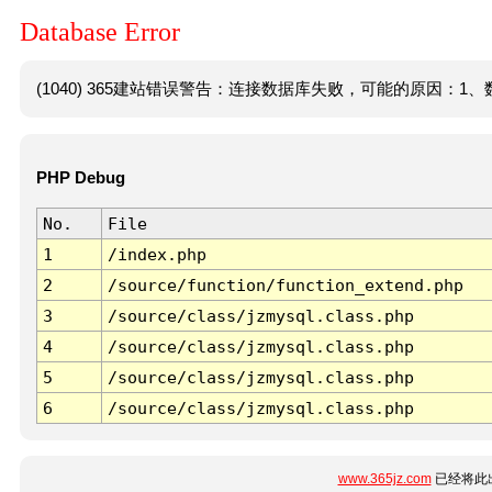
Database Error
(1040) 365建站错误警告：连接数据库失败，可能的原因：1、数
PHP Debug
No.
File
1
/index.php
2
/source/function/function_extend.php
3
/source/class/jzmysql.class.php
4
/source/class/jzmysql.class.php
5
/source/class/jzmysql.class.php
6
/source/class/jzmysql.class.php
www.365jz.com
已经将此