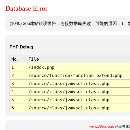
Database Error
(1040) 365建站错误警告：连接数据库失败，可能的原因：1、数
PHP Debug
No.
File
1
/index.php
2
/source/function/function_extend.php
3
/source/class/jzmysql.class.php
4
/source/class/jzmysql.class.php
5
/source/class/jzmysql.class.php
6
/source/class/jzmysql.class.php
www.365jz.com
已经将此