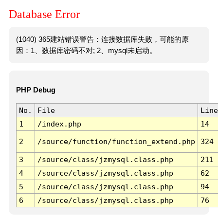
Database Error
(1040) 365建站错误警告：连接数据库失败，可能的原
因：1、数据库密码不对; 2、mysql未启动。
PHP Debug
No.
File
Line
1
/index.php
14
2
/source/function/function_extend.php
324
3
/source/class/jzmysql.class.php
211
4
/source/class/jzmysql.class.php
62
5
/source/class/jzmysql.class.php
94
6
/source/class/jzmysql.class.php
76