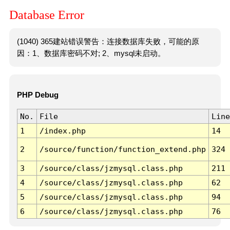
Database Error
(1040) 365建站错误警告：连接数据库失败，可能的原
因：1、数据库密码不对; 2、mysql未启动。
PHP Debug
No.
File
Line
1
/index.php
14
2
/source/function/function_extend.php
324
3
/source/class/jzmysql.class.php
211
4
/source/class/jzmysql.class.php
62
5
/source/class/jzmysql.class.php
94
6
/source/class/jzmysql.class.php
76