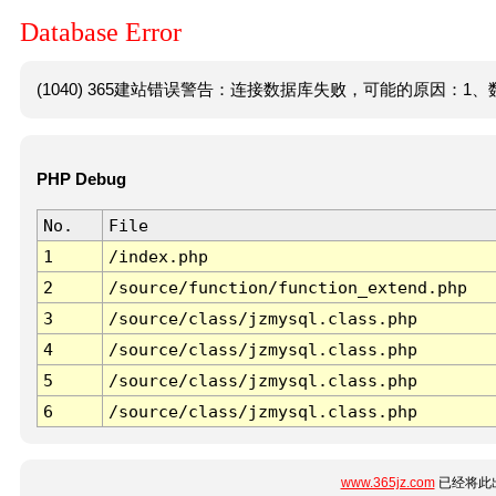
Database Error
(1040) 365建站错误警告：连接数据库失败，可能的原因：1、数
PHP Debug
No.
File
1
/index.php
2
/source/function/function_extend.php
3
/source/class/jzmysql.class.php
4
/source/class/jzmysql.class.php
5
/source/class/jzmysql.class.php
6
/source/class/jzmysql.class.php
www.365jz.com
已经将此