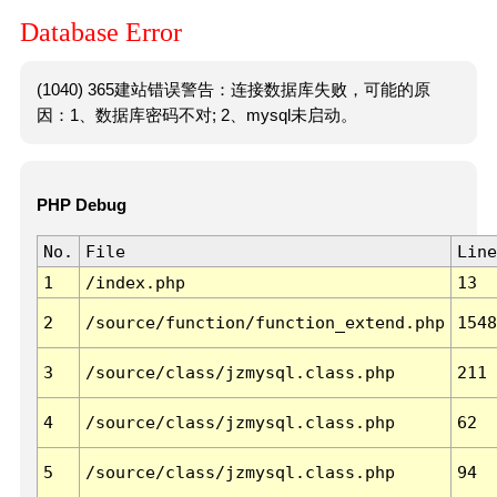
Database Error
(1040) 365建站错误警告：连接数据库失败，可能的原
因：1、数据库密码不对; 2、mysql未启动。
PHP Debug
No.
File
Line
1
/index.php
13
2
/source/function/function_extend.php
1548
3
/source/class/jzmysql.class.php
211
4
/source/class/jzmysql.class.php
62
5
/source/class/jzmysql.class.php
94