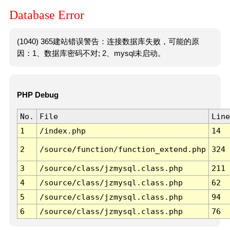
Database Error
(1040) 365建站错误警告：连接数据库失败，可能的原
因：1、数据库密码不对; 2、mysql未启动。
PHP Debug
No.
File
Line
1
/index.php
14
2
/source/function/function_extend.php
324
3
/source/class/jzmysql.class.php
211
4
/source/class/jzmysql.class.php
62
5
/source/class/jzmysql.class.php
94
6
/source/class/jzmysql.class.php
76