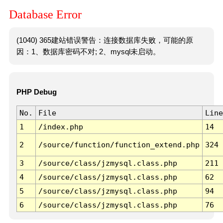
Database Error
(1040) 365建站错误警告：连接数据库失败，可能的原
因：1、数据库密码不对; 2、mysql未启动。
PHP Debug
No.
File
Line
1
/index.php
14
2
/source/function/function_extend.php
324
3
/source/class/jzmysql.class.php
211
4
/source/class/jzmysql.class.php
62
5
/source/class/jzmysql.class.php
94
6
/source/class/jzmysql.class.php
76