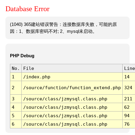
Database Error
(1040) 365建站错误警告：连接数据库失败，可能的原
因：1、数据库密码不对; 2、mysql未启动。
PHP Debug
No.
File
Line
1
/index.php
14
2
/source/function/function_extend.php
324
3
/source/class/jzmysql.class.php
211
4
/source/class/jzmysql.class.php
62
5
/source/class/jzmysql.class.php
94
6
/source/class/jzmysql.class.php
76