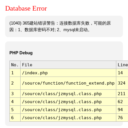
Database Error
(1040) 365建站错误警告：连接数据库失败，可能的原
因：1、数据库密码不对; 2、mysql未启动。
PHP Debug
No.
File
Line
1
/index.php
14
2
/source/function/function_extend.php
324
3
/source/class/jzmysql.class.php
211
4
/source/class/jzmysql.class.php
62
5
/source/class/jzmysql.class.php
94
6
/source/class/jzmysql.class.php
76