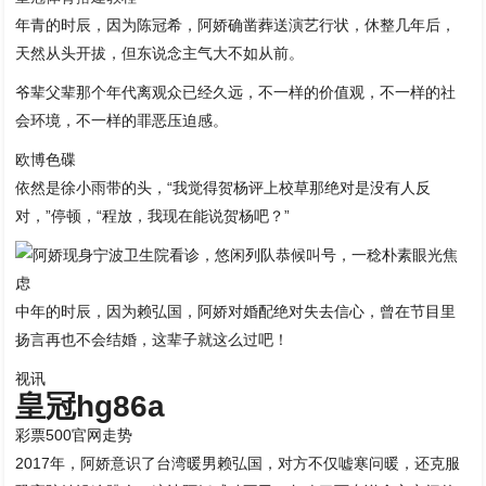
年青的时辰，因为陈冠希，阿娇确凿葬送演艺行状，休整几年后，
天然从头开拔，但东说念主气大不如从前。
爷辈父辈那个年代离观众已经久远，不一样的价值观，不一样的社
会环境，不一样的罪恶压迫感。
欧博色碟
依然是徐小雨带的头，“我觉得贺杨评上校草那绝对是没有人反
对，”停顿，“程放，我现在能说贺杨吧？”
中年的时辰，因为赖弘国，阿娇对婚配绝对失去信心，曾在节目里
扬言再也不会结婚，这辈子就这么过吧！
视讯
皇冠hg86a
彩票500官网走势
2017年，阿娇意识了台湾暖男赖弘国，对方不仅嘘寒问暖，还克服