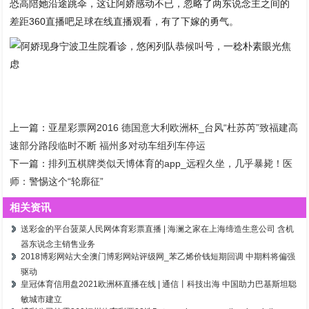
恐高陪她沿途跳伞，这让阿娇感动不已，忽略了两东说念主之间的
差距360直播吧足球在线直播观看，有了下嫁的勇气。
上一篇：
亚星彩票网2016 德国意大利欧洲杯_台风“杜苏芮”致福建高
速部分路段临时不断 福州多对动车组列车停运
下一篇：
排列五棋牌类似天博体育的app_远程久坐，几乎暴毙！医
师：警惕这个“轮廓征”
相关资讯
送彩金的平台菠菜人民网体育彩票直播 | 海澜之家在上海缔造生意公司 含机
器东说念主销售业务
2018博彩网站大全澳门博彩网站评级网_苯乙烯价钱短期回调 中期料将偏强
驱动
皇冠体育信用盘2021欧洲杯直播在线 | 通信丨科技出海 中国助力巴基斯坦聪
敏城市建立