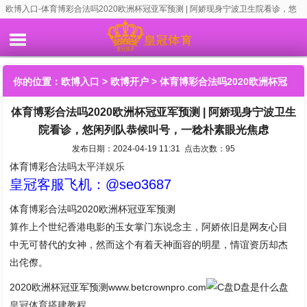
欧博入口-体育博彩合法吗2020欧洲杯冠亚军预测 | 阿娇现身宁波卫生院看诊，悠
闲列队恭候叫号，一稔朴素眼光焦虑
你的位置：
欧博入口
>
欧博开户
> 体育博彩合法吗2020欧洲杯冠
体育博彩合法吗2020欧洲杯冠亚军预测 | 阿娇现身宁波卫生
亚军预测 | 阿娇现身宁波卫生院看诊，悠闲列队恭候叫号，一稔朴
院看诊，悠闲列队恭候叫号，一稔朴素眼光焦虑
素眼光焦虑
发布日期：2024-04-19 11:31 点击次数：95
体育博彩合法吗
太平洋娱乐
皇冠客服飞机：@seo3687
体育博彩合法吗2020欧洲杯冠亚军预测
算作上个世纪香港电影的玉女掌门东说念主，阿娇依旧是网友心目
中无可替代的女神，然而这个有着天神面容的明星，情谊资历却杰
出侘傺。
2020欧洲杯冠亚军预测www.betcrownpro.com
皇冠体育搭建教程