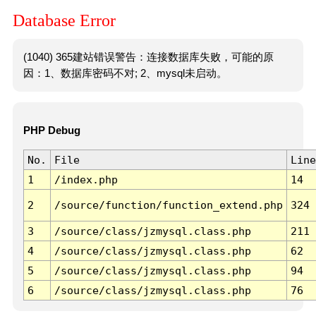
Database Error
(1040) 365建站错误警告：连接数据库失败，可能的原
因：1、数据库密码不对; 2、mysql未启动。
PHP Debug
No.
File
Line
1
/index.php
14
2
/source/function/function_extend.php
324
3
/source/class/jzmysql.class.php
211
4
/source/class/jzmysql.class.php
62
5
/source/class/jzmysql.class.php
94
6
/source/class/jzmysql.class.php
76