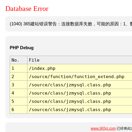
Database Error
(1040) 365建站错误警告：连接数据库失败，可能的原因：1、数
PHP Debug
No.
File
1
/index.php
2
/source/function/function_extend.php
3
/source/class/jzmysql.class.php
4
/source/class/jzmysql.class.php
5
/source/class/jzmysql.class.php
6
/source/class/jzmysql.class.php
www.365jz.com
已经将此