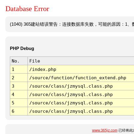
Database Error
(1040) 365建站错误警告：连接数据库失败，可能的原因：1、数
PHP Debug
No.
File
1
/index.php
2
/source/function/function_extend.php
3
/source/class/jzmysql.class.php
4
/source/class/jzmysql.class.php
5
/source/class/jzmysql.class.php
6
/source/class/jzmysql.class.php
www.365jz.com
已经将此