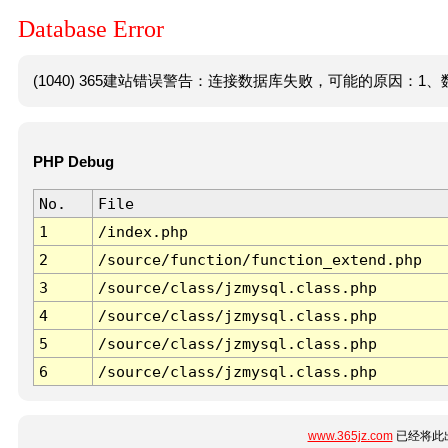
Database Error
(1040) 365建站错误警告：连接数据库失败，可能的原因：1、数
PHP Debug
No.
File
1
/index.php
2
/source/function/function_extend.php
3
/source/class/jzmysql.class.php
4
/source/class/jzmysql.class.php
5
/source/class/jzmysql.class.php
6
/source/class/jzmysql.class.php
www.365jz.com
已经将此