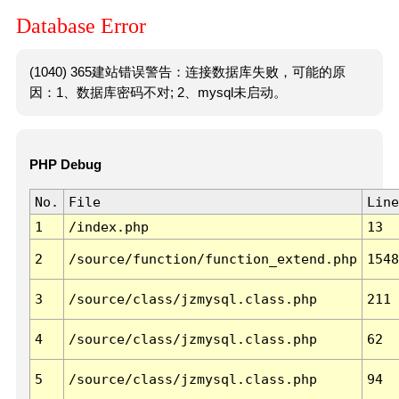
Database Error
(1040) 365建站错误警告：连接数据库失败，可能的原
因：1、数据库密码不对; 2、mysql未启动。
PHP Debug
No.
File
Line
1
/index.php
13
2
/source/function/function_extend.php
1548
3
/source/class/jzmysql.class.php
211
4
/source/class/jzmysql.class.php
62
5
/source/class/jzmysql.class.php
94