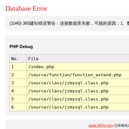
Database Error
(1040) 365建站错误警告：连接数据库失败，可能的原因：1、数
PHP Debug
No.
File
1
/index.php
2
/source/function/function_extend.php
3
/source/class/jzmysql.class.php
4
/source/class/jzmysql.class.php
5
/source/class/jzmysql.class.php
6
/source/class/jzmysql.class.php
www.365jz.com
已经将此