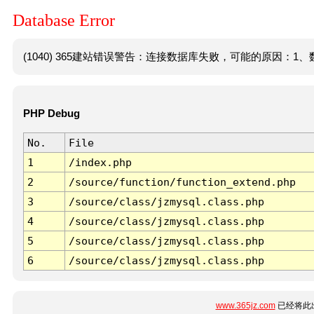
Database Error
(1040) 365建站错误警告：连接数据库失败，可能的原因：1、数
PHP Debug
No.
File
1
/index.php
2
/source/function/function_extend.php
3
/source/class/jzmysql.class.php
4
/source/class/jzmysql.class.php
5
/source/class/jzmysql.class.php
6
/source/class/jzmysql.class.php
www.365jz.com
已经将此