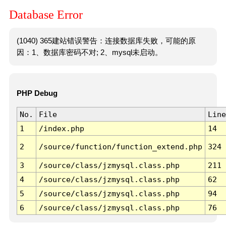
Database Error
(1040) 365建站错误警告：连接数据库失败，可能的原
因：1、数据库密码不对; 2、mysql未启动。
PHP Debug
No.
File
Line
1
/index.php
14
2
/source/function/function_extend.php
324
3
/source/class/jzmysql.class.php
211
4
/source/class/jzmysql.class.php
62
5
/source/class/jzmysql.class.php
94
6
/source/class/jzmysql.class.php
76