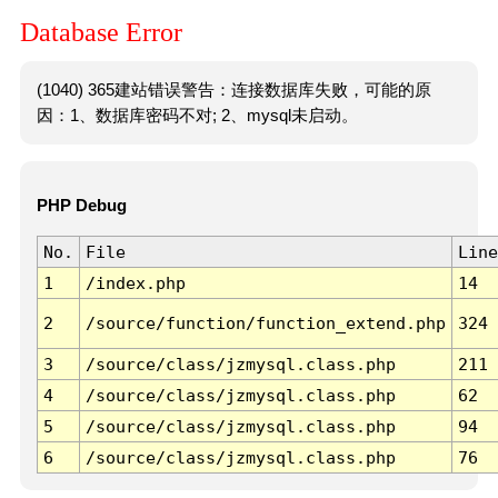
Database Error
(1040) 365建站错误警告：连接数据库失败，可能的原
因：1、数据库密码不对; 2、mysql未启动。
PHP Debug
No.
File
Line
1
/index.php
14
2
/source/function/function_extend.php
324
3
/source/class/jzmysql.class.php
211
4
/source/class/jzmysql.class.php
62
5
/source/class/jzmysql.class.php
94
6
/source/class/jzmysql.class.php
76