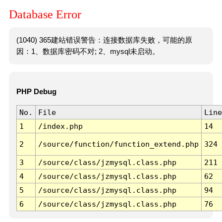
Database Error
(1040) 365建站错误警告：连接数据库失败，可能的原
因：1、数据库密码不对; 2、mysql未启动。
PHP Debug
No.
File
Line
1
/index.php
14
2
/source/function/function_extend.php
324
3
/source/class/jzmysql.class.php
211
4
/source/class/jzmysql.class.php
62
5
/source/class/jzmysql.class.php
94
6
/source/class/jzmysql.class.php
76